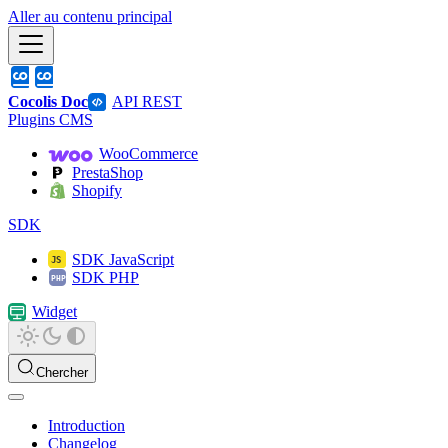
Aller au contenu principal
Cocolis Doc
API REST
Plugins CMS
WooCommerce
PrestaShop
Shopify
SDK
SDK JavaScript
SDK PHP
Widget
Chercher
Introduction
Changelog