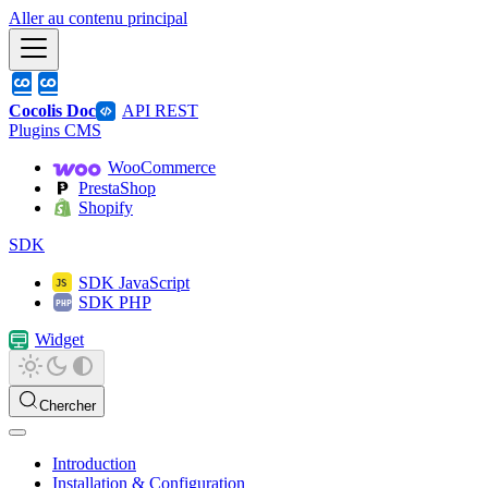
Aller au contenu principal
Cocolis Doc
API REST
Plugins CMS
WooCommerce
PrestaShop
Shopify
SDK
SDK JavaScript
SDK PHP
Widget
Chercher
Introduction
Installation & Configuration