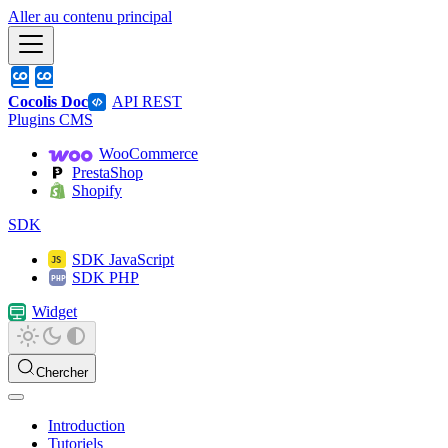
Aller au contenu principal
Cocolis Doc
API REST
Plugins CMS
WooCommerce
PrestaShop
Shopify
SDK
SDK JavaScript
SDK PHP
Widget
Chercher
Introduction
Tutoriels