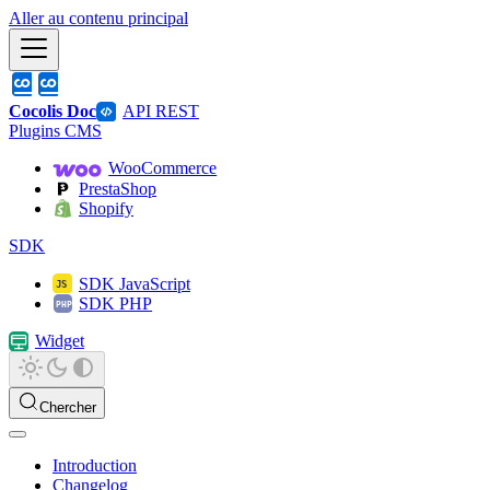
Aller au contenu principal
Cocolis Doc
API REST
Plugins CMS
WooCommerce
PrestaShop
Shopify
SDK
SDK JavaScript
SDK PHP
Widget
Chercher
Introduction
Changelog