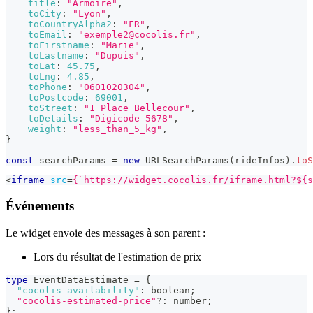
title
:
"Armoire"
,
toCity
:
"Lyon"
,
toCountryAlpha2
:
"FR"
,
toEmail
:
"exemple2@cocolis.fr"
,
toFirstname
:
"Marie"
,
toLastname
:
"Dupuis"
,
toLat
:
45.75
,
toLng
:
4.85
,
toPhone
:
"0601020304"
,
toPostcode
:
69001
,
toStreet
:
"1 Place Bellecour"
,
toDetails
:
"Digicode 5678"
,
weight
:
"less_than_5_kg"
,
}
const
 searchParams 
=
new
URLSearchParams
(
rideInfos
)
.
toS
<
iframe
src
=
{`https://widget.cocolis.fr/iframe.html?${s
Événements
Le widget envoie des messages à son parent :
Lors du résultat de l'estimation de prix
type
EventDataEstimate
=
{
"cocolis-availability"
:
boolean
;
"cocolis-estimated-price"
?
:
number
;
}
;