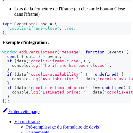
Lors de la fermeture de l'iframe (au clic sur le bouton Close
dans l'iframe)
type
EventDataClose
=
{
"cocolis-iframe-close"
:
true
;
}
;
Exemple d'intégration :
window
.
addEventListener
(
"message"
,
function
(
event
)
{
const
{
 data 
}
=
 event
;
if
(
data
[
"cocolis-iframe-close"
]
)
{
console
.
log
(
"The iframe has been closed"
)
;
}
if
(
data
[
"cocolis-availability"
]
!==
undefined
)
{
console
.
log
(
"Availability: "
+
 data
[
"cocolis-avail
}
if
(
data
[
"cocolis-estimated-price"
]
!==
undefined
)
{
console
.
log
(
"Estimated price: "
+
 data
[
"cocolis-est
}
}
)
;
Éditer cette page
Via un iframe
Pré-remplissage du formulaire de devis
Événements