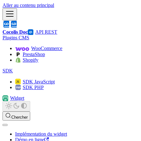
Aller au contenu principal
Cocolis Doc
API REST
Plugins CMS
WooCommerce
PrestaShop
Shopify
SDK
SDK JavaScript
SDK PHP
Widget
Chercher
Implémentation du widget
Démo en ligne