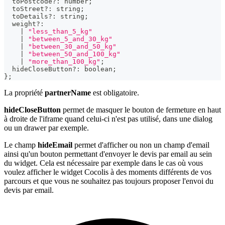
  toPostcode
?
:
number
;
  toStreet
?
:
string
;
  toDetails
?
:
string
;
  weight
?
:
|
"less_than_5_kg"
|
"between_5_and_30_kg"
|
"between_30_and_50_kg"
|
"between_50_and_100_kg"
|
"more_than_100_kg"
;
  hideCloseButton
?
:
boolean
;
}
;
La propriété
partnerName
est obligatoire.
hideCloseButton
permet de masquer le bouton de fermeture en haut
à droite de l'iframe quand celui-ci n'est pas utilisé, dans une dialog
ou un drawer par exemple.
Le champ
hideEmail
permet d'afficher ou non un champ d'email
ainsi qu'un bouton permettant d'envoyer le devis par email au sein
du widget. Cela est nécessaire par exemple dans le cas où vous
voulez afficher le widget Cocolis à des moments différents de vos
parcours et que vous ne souhaitez pas toujours proposer l'envoi du
devis par email.