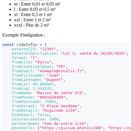
m : Entre 0,01 et 0,05 m³
l : Entre 0,05 et 0,5 m³
xl : Entre 0,5 et 1 m³
xxl : Entre 1 et 2 m³
xxxl : Plus de 2 m³
Exemple d'intégration :
const
 rideInfos 
=
{
externalId
:
"12345"
,
externalDescription
:
"Lot 2, vente du 26/05/2025"
,
format
:
"l"
,
fromCity
:
"Paris"
,
fromCountryAlpha2
:
"FR"
,
fromEmail
:
"exemple@cocolis.fr"
,
fromFirstname
:
"Jean"
,
fromLastname
:
"Dupont"
,
fromLat
:
48.866667
,
fromLng
:
2.333333
,
fromName
:
'Maison de vente XYZ'
,
fromPhone
:
"0601020304"
,
fromPostcode
:
75001
,
fromStreet
:
"1 Place Vendôme"
,
fromDetails
:
"Digicode 1234"
,
hideEmail
:
false
,
insuranceValue
:
1000
,
partnerName
:
"nom-de-votre-site"
,
photoUrls
:
[
"https://picsum.photos/200"
,
"https://p