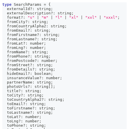
type
SearchParams
=
{
  externalId
?
:
string
;
  externalDescription
?
:
string
;
  format
?
:
"s"
|
"m"
|
"l"
|
"xl"
|
"xxl"
|
"xxxl"
;
  fromCity
?
:
string
;
  fromCountryAlpha2
:
string
;
  fromEmail
?
:
string
;
  fromFirstname
?
:
string
;
  fromLastname
?
:
string
;
  fromLat
?
:
number
;
  fromLng
?
:
number
;
  fromName
?
:
string
;
  fromPhone
?
:
string
;
  fromPostcode
?
:
number
;
  fromStreet
?
:
string
;
  fromDetails
?
:
string
;
  hideEmail
?
:
boolean
;
  insuranceValue
?
:
number
;
  partnerName
:
string
;
  photoUrls
?
:
string
[
]
;
  title
?
:
string
;
  toCity
?
:
string
;
  toCountryAlpha2
?
:
string
;
  toEmail
?
:
string
;
  toFirstname
?
:
string
;
  toLastname
?
:
string
;
  toLat
?
:
number
;
  toLng
?
:
number
;
  toPhone
?
:
string
;